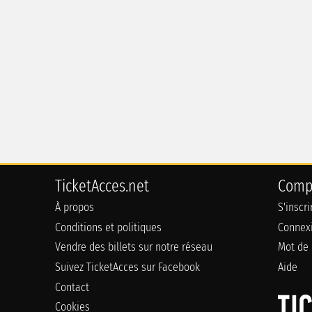
TicketAcces.net
Comp
À propos
S'inscr
Conditions et politiques
Connex
Vendre des billets sur notre réseau
Mot de 
Suivez TicketAcces sur Facebook
Aide
Contact
Cookies