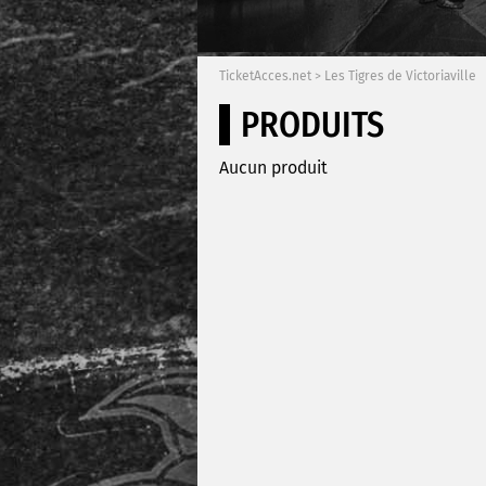
TicketAcces.net
>
Les Tigres de Victoriaville
PRODUITS
Aucun produit