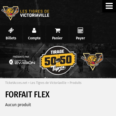
Billets
Compte
Panier
Payer
TicketAcces.net
>
Les Tigres de Victoriaville
>
Produits
FORFAIT FLEX
Aucun produit